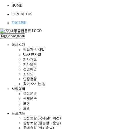
HOME
|
CONTACTUS
|
ENGLISH
Toggle navigation
회사소개
창업자 인사말
CEO 인사말
회사개요
회사연혁
경영이념
조직도
인증현황
찾아 오시는 길
사업영역
육상운송
국제운송
포장
보관
프로젝트
삼성토탈 (국내설비이전)
삼성토탈 (일본벌크운송)
롯데유화 (설비운송)