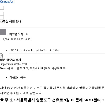
Contact Us
사무실 이전 안내
최고관리자
0
12,000
2020.04.02 10:42
- 짧은주소:
http://dil.co.kr/bbs/?t=H
주소복사
×
짧은 글주소 복사
Note!
위 주소를 드래그, 복사(Ctrl+C)하여 사용하세요.
다음글
목록
지난 10 여년간 정들었던 마포구 동교동 사무실을 정리하고 영등포구 문래동 문래
새로운 주소는 아래와 같습니다.
◆
주 소
:
서울특별시 영등포구 선유로
9
길
10
문래
SKV1
센터
9